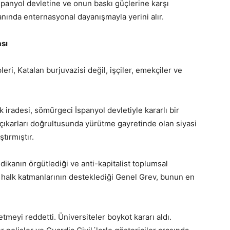
spanyol devletine ve onun baskı güçlerine karşı
anında enternasyonal dayanışmayla yerini alır.
ası
eri, Katalan burjuvazisi değil, işçiler, emekçiler ve
 iradesi, sömürgeci İspanyol devletiyle kararlı bir
f çıkarları doğrultusunda yürütme gayretinde olan siyasi
ştırmıştır.
kanın örgütlediği ve anti-kapitalist toplumsal
ş halk katmanlarının desteklediği Genel Grev, bunun en
etmeyi reddetti. Üniversiteler boykot kararı aldı.