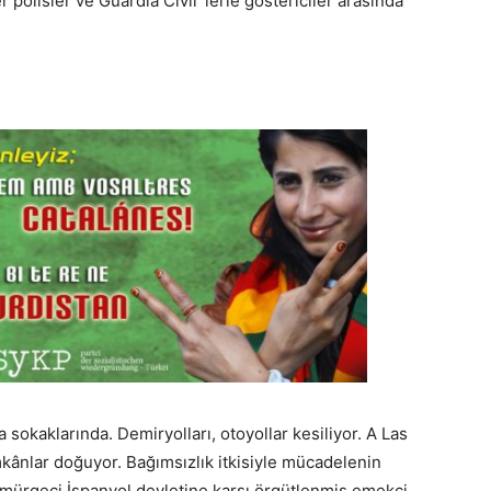
iler polisler ve Guardia Civil´lerle göstericiler arasında
sokaklarında. Demiryolları, otoyollar kesiliyor. A Las
kânlar doğuyor. Bağımsızlık itkisiyle mücadelenin
sömürgeci İspanyol devletine karşı örgütlenmiş emekçi