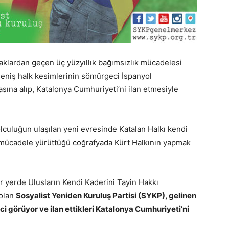
ğraklardan geçen üç yüzyıllık bağımsızlık mücadelesi
eniş halk kesimlerinin sömürgeci İspanyol
asına alıp, Katalonya Cumhuriyeti’ni ilan etmesiyle
lculuğun ulaşılan yeni evresinde Katalan Halkı kendi
in mücadele yürüttüğü coğrafyada Kürt Halkının yapmak
er yerde Ulusların Kendi Kaderini Tayin Hakkı
 olan
Sosyalist Yeniden Kuruluş Partisi (SYKP), gelinen
ci görüyor ve ilan ettikleri Katalonya Cumhuriyeti’ni