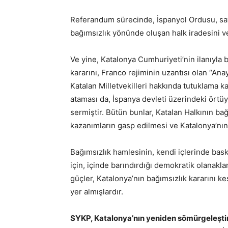
Referandum sürecinde, İspanyol Ordusu, sava
bağımsızlık yönünde oluşan halk iradesini v
Ve yine, Katalonya Cumhuriyeti’nin ilanıyla 
kararını, Franco rejiminin uzantısı olan “Ana
Katalan Milletvekilleri hakkında tutuklama k
ataması da, İspanya devleti üzerindeki örtü
sermiştir. Bütün bunlar, Katalan Halkının ba
kazanımların gasp edilmesi ve Katalonya’nı
Bağımsızlık hamlesinin, kendi içlerinde baskı
için, içinde barındırdığı demokratik olanakl
güçler, Katalonya’nın bağımsızlık kararını k
yer almışlardır.
SYKP, Katalonya’nın yeniden sömürgeleştiri