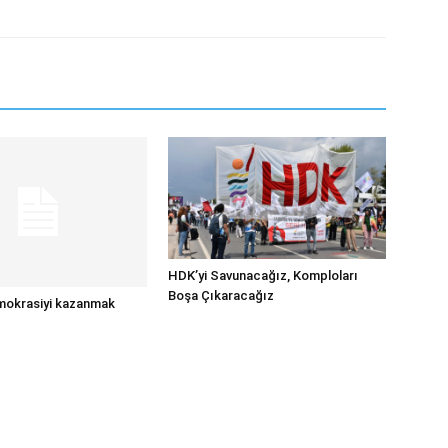
HDK’yi Savunacağız, Komploları
Boşa Çıkaracağız
mokrasiyi kazanmak