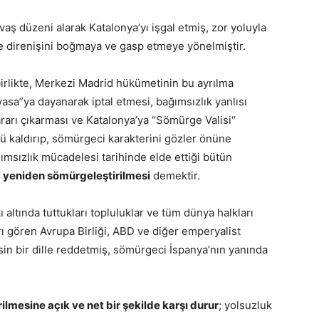
ş düzeni alarak Katalonya’yı işgal etmiş, zor yoluyla
e direnişini boğmaya ve gasp etmeye yönelmiştir.
birlikte, Merkezi Madrid hükümetinin bu ayrılma
yasa”ya dayanarak iptal etmesi, bağımsızlık yanlısı
ararı çıkarması ve Katalonya’ya “Sömürge Valisi“
yü kaldırıp, sömürgeci karakterini gözler önüne
ğımsızlık mücadelesi tarihinde elde ettiği bütün
n
yeniden sömürgeleştirilmesi
demektir.
 altında tuttukları topluluklar ve tüm dünya halkları
arı gören Avrupa Birliği, ABD ve diğer emperyalist
esin bir dille reddetmiş, sömürgeci İspanya’nın yanında
lmesine açık ve net bir şekilde karşı durur
; yolsuzluk