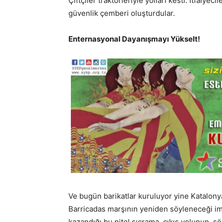
Çiftçiler traktörleriyle yolları kesti. İtfaiyec
güvenlik çemberi oluşturdular.
Enternasyonal Dayanışmayı Yükselt!
Ve bugün barikatlar kuruluyor yine Katalonya 
Barricadas marşının yeniden söyleneceği im
kazandığı bu nitel sıçrama, çıkış yolunun, 