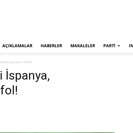
SYKP
AÇIKLAMALAR
HABERLER
MAKALELER
PARTI
I
atalonya’dan defol!
 İspanya,
fol!