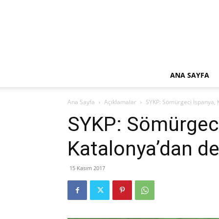
ANA SAYFA
Ana Sayfa
Açıklamalar
SYKP: Sömürgeci İspanya, K
SYKP: Sömürgeci
Katalonya’dan de
15 Kasım 2017