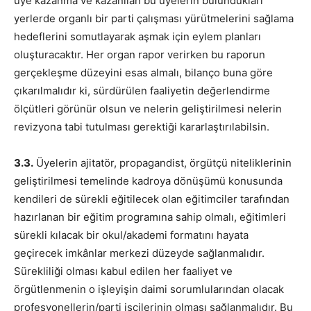
üye kazanma ve kazanılan bu üyelerin bulundukları
yerlerde organlı bir parti çalışması yürütmelerini sağlama
hedeflerini somutlayarak aşmak için eylem planları
oluşturacaktır. Her organ rapor verirken bu raporun
gerçekleşme düzeyini esas almalı, bilanço buna göre
çıkarılmalıdır ki, sürdürülen faaliyetin değerlendirme
ölçütleri görünür olsun ve nelerin geliştirilmesi nelerin
revizyona tabi tutulması gerektiği kararlaştırılabilsin.
3.3.
Üyelerin ajitatör, propagandist, örgütçü niteliklerinin
geliştirilmesi temelinde kadroya dönüşümü konusunda
kendileri de sürekli eğitilecek olan eğitimciler tarafından
hazırlanan bir eğitim programına sahip olmalı, eğitimleri
sürekli kılacak bir okul/akademi formatını hayata
geçirecek imkânlar merkezi düzeyde sağlanmalıdır.
Sürekliliği olması kabul edilen her faaliyet ve
örgütlenmenin o işleyişin daimi sorumlularından olacak
profesyonellerin/parti işçilerinin olması sağlanmalıdır. Bu