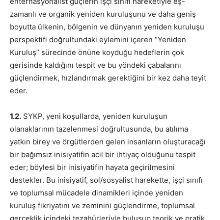
enternasyonalist güçlerin işçi sınıfı hareketiyle eş-
zamanlı ve organik yeniden kuruluşunu ve daha geniş
boyutta ülkenin, bölgenin ve dünyanın yeniden kuruluşu
perspektifi doğrultundaki eylemini içeren “Yeniden
Kuruluş” sürecinde önüne koyduğu hedeflerin çok
gerisinde kaldığını tespit ve bu yöndeki çabalarını
güçlendirmek, hızlandırmak gerektiğini bir kez daha teyit
eder.
1.2.
SYKP, yeni koşullarda, yeniden kuruluşun
olanaklarının tazelenmesi doğrultusunda, bu atılıma
yatkın birey ve örgütlerden gelen insanların oluşturacağı
bir bağımsız inisiyatifin acil bir ihtiyaç olduğunu tespit
eder; böylesi bir inisiyatifin hayata geçirilmesini
destekler. Bu inisiyatif, sol/sosyalist harekette, işçi sınıfı
ve toplumsal mücadele dinamikleri içinde yeniden
kuruluş fikriyatını ve zeminini güçlendirme, toplumsal
gerçeklik içindeki tezahürleriyle buluşup teorik ve pratik