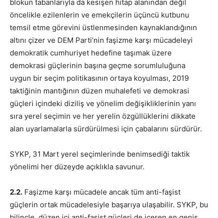
blokun tabanlarıyla da kesişen hitap alanından değil
öncelikle ezilenlerin ve emekçilerin üçüncü kutbunu
temsil etme görevini üstlenmesinden kaynaklandığının
altını çizer ve DEM Parti’nin faşizme karşı mücadeleyi
demokratik cumhuriyet hedefine taşımak üzere
demokrasi güçlerinin başına geçme sorumluluğuna
uygun bir seçim politikasının ortaya koyulması, 2019
taktiğinin mantığının düzen muhalefeti ve demokrasi
güçleri içindeki diziliş ve yönelim değişikliklerinin yanı
sıra yerel seçimin ve her yerelin özgüllüklerini dikkate
alan uyarlamalarla sürdürülmesi için çabalarını sürdürür.
SYKP, 31 Mart yerel seçimlerinde benimsediği taktik
yönelimi her düzeyde açıklıkla savunur.
2.2.
Faşizme karşı mücadele ancak tüm anti-faşist
güçlerin ortak mücadelesiyle başarıya ulaşabilir. SYKP, bu
bilinçle, düzen içi anti-faşist güçleri de içeren en geniş