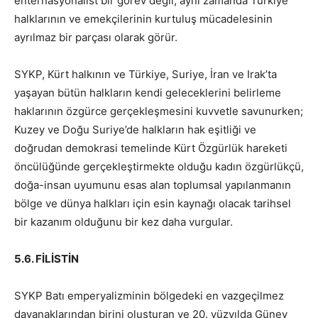
enternasyonalist bir görev değil, aynı zamanda Türkiye
halklarının ve emekçilerinin kurtuluş mücadelesinin
ayrılmaz bir parçası olarak görür.
SYKP, Kürt halkının ve Türkiye, Suriye, İran ve Irak’ta
yaşayan bütün halkların kendi geleceklerini belirleme
haklarının özgürce gerçekleşmesini kuvvetle savunurken;
Kuzey ve Doğu Suriye’de halkların hak eşitliği ve
doğrudan demokrasi temelinde Kürt Özgürlük hareketi
öncülüğünde gerçekleştirmekte olduğu kadın özgürlükçü,
doğa-insan uyumunu esas alan toplumsal yapılanmanın
bölge ve dünya halkları için esin kaynağı olacak tarihsel
bir kazanım olduğunu bir kez daha vurgular.
5.6. FİLİSTİN
SYKP Batı emperyalizminin bölgedeki en vazgeçilmez
dayanaklarından birini oluşturan ve 20. yüzyılda Güney