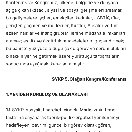
Konferans ve Kongremiz, ülkede, bölgede ve dünyada
açığa çıkan iktisadî, siyasî ve sosyal gelişmeleri anlamak;
bu gelişmelere işçiler, emekçiler, kadınlar, LGBTİQ+’lar,
gençler, göçmen ve mülteciler, Kürtler, Aleviler ve tüm
ezilen halklar ve inanç grupları lehine müdahale imkânları
aramak; eşitlik ve özgürlük mücadelelerini güçlendirmek;
bu bahiste yüz yüze olduğu çoklu görev ve sorumlulukları
bihakkın yerine getirmek üzere yürüttüğü tartışmaların
sonucunda aşağıdaki kararları almıştır:
SYKP 5. Olağan Kongre/Konferansı
1. YENİDEN KURULUŞ VE OLANAKLARI
1.1.
SYKP, sosyalist hareket içindeki Marksizmin temel
taşlarına dayanarak teorik-politik-örgütsel yenilenmeyi
hedefleyen, devrimi güncel bir görev olarak gören,