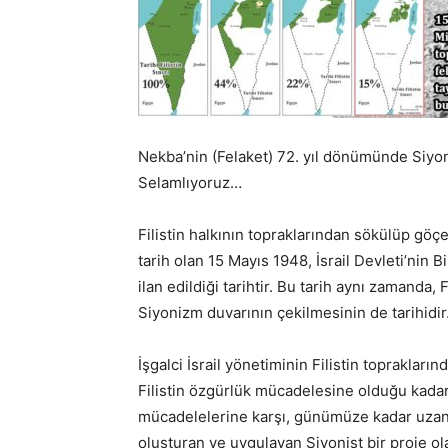
Nekba’nin (Felaket) 72. yıl dönümünde Siyoni
Selamlıyoruz…
Filistin halkının topraklarından sökülüp göçe
tarih olan 15 Mayıs 1948, İsrail Devleti’nin 
ilan edildiği tarihtir. Bu tarih aynı zamanda,
Siyonizm duvarının çekilmesinin de tarihidir
İşgalci İsrail yönetiminin Filistin topraklar
Filistin özgürlük mücadelesine olduğu kadar
mücadelelerine karşı, günümüze kadar uzanan,
oluşturan ve uygulayan Siyonist bir proje ola