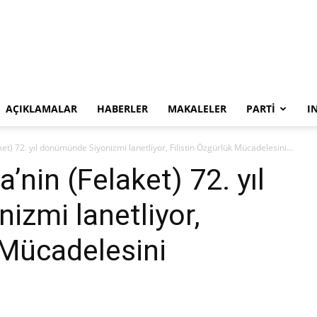
SYKP
AÇIKLAMALAR
HABERLER
MAKALELER
PARTI
I
t) 72. yıl dönümünde Siyonizmi lanetliyor, Filistin Özgürlük Mücadelesini...
nin (Felaket) 72. yıl
zmi lanetliyor,
 Mücadelesini