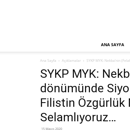
ANA SAYFA
Ana Sayfa
Açıklamalar
SYKP MYK: Nekba’nin (Felake
SYKP MYK: Nekba’
dönümünde Siyoni
Filistin Özgürlük
Selamlıyoruz…
15 Mayıs 2020