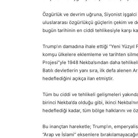
Özgürlük ve devrim uğruna, Siyonist işgalc
uluslararası özgürlükçü güçlerin çekim ve d
bugün tarihinin en ciddi tehlikesiyle karşı ka
Trump’ın damadına ihale ettiği “Yeni Yüzyıl Pro
komşu ülkelere eklemleme ve tarihten silmeyi
Projesi”yle 1948 Nekba’sından daha tehlikeli 
Batılı devletlerin yanı sıra, ilk defa alenen A
hedeflediğini açıkça ilan etmiştir.
Tüm bu ciddi ve tehlikeli gelişmeleri yakınd
birinci Nekba’da olduğu gibi, ikinci Nekba’nın
hedeflediği kadar, tüm bölge halklarını ve 
Bu inançtan hareketle; Trump’ın, emperyalist
‘’Arap ve İslami’’ eksenlere bırakılamayacağın