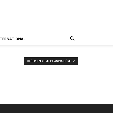
NTERNATIONAL
DEĞERLENDIRME PUANINA GÖRE