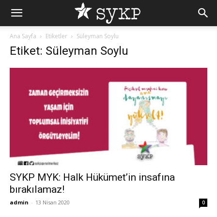
Ana Sayfa
Etiketler
Süleyman Soylu
Etiket: Süleyman Soylu
SYKP MYK: Halk Hükümet’in insafına
bırakılamaz!
admin
-
13 Nisan 2020
0