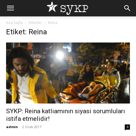
Ana Sayfa
Etiketler
Reina
Etiket: Reina
SYKP: Reina katliamının siyasi sorumluları
istifa etmelidir!
admin
-
2 Ocak 2017
0