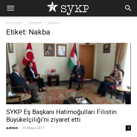
Ana Sayfa
Etiketler
Nakba
Etiket: Nakba
SYKP Eş Başkanı Hatimoğulları Filistin
Büyükelçiliği’ni ziyaret etti
admin
-
15 Mayıs 2017
0