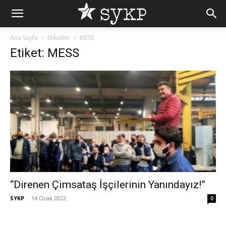
Ana Sayfa
Etiketler
MESS
Etiket: MESS
“Direnen Çimsataş İşçilerinin Yanındayız!”
SYKP
-
14 Ocak 2022
0