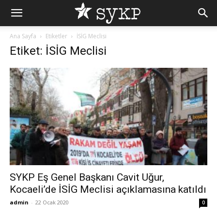
Ana Sayfa
Etiketler
İSİG Meclisi
Etiket: İSİG Meclisi
SYKP Eş Genel Başkanı Cavit Uğur,
Kocaeli’de İSİG Meclisi açıklamasına katıldı
admin
-
22 Ocak 2020
0