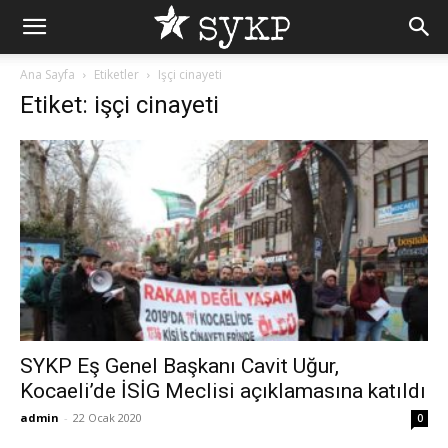
Ana Sayfa
Etiketler
Işçi cinayeti
Etiket: işçi cinayeti
SYKP Eş Genel Başkanı Cavit Uğur,
Kocaeli’de İSİG Meclisi açıklamasına katıldı
admin
-
22 Ocak 2020
0