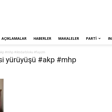
SYKP
AÇIKLAMALAR
HABERLER
MAKALELER
PARTI
I
kp #mhp #iktidarbloku #faşizm
si yürüyüşü #akp #mhp