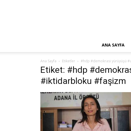
ANA SAYFA
Ana Sayfa
Etiketler
#hdp #demokrasi yürüyüşü #a
Etiket: #hdp #demokra
#iktidarbloku #faşizm