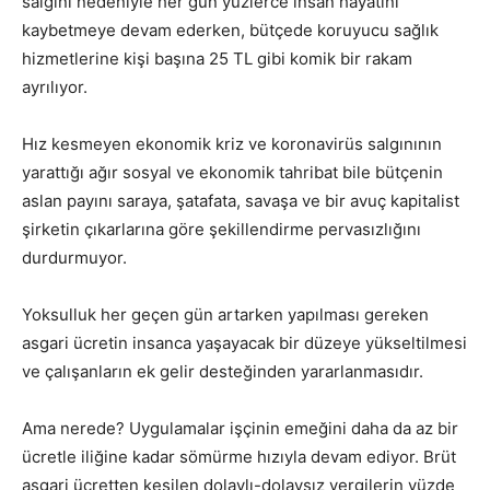
salgını nedeniyle her gün yüzlerce insan hayatını
kaybetmeye devam ederken, bütçede koruyucu sağlık
hizmetlerine kişi başına 25 TL gibi komik bir rakam
ayrılıyor.
Hız kesmeyen ekonomik kriz ve koronavirüs salgınının
yarattığı ağır sosyal ve ekonomik tahribat bile bütçenin
aslan payını saraya, şatafata, savaşa ve bir avuç kapitalist
şirketin çıkarlarına göre şekillendirme pervasızlığını
durdurmuyor.
Yoksulluk her geçen gün artarken yapılması gereken
asgari ücretin insanca yaşayacak bir düzeye yükseltilmesi
ve çalışanların ek gelir desteğinden yararlanmasıdır.
Ama nerede? Uygulamalar işçinin emeğini daha da az bir
ücretle iliğine kadar sömürme hızıyla devam ediyor. Brüt
asgari ücretten kesilen dolaylı-dolaysız vergilerin yüzde