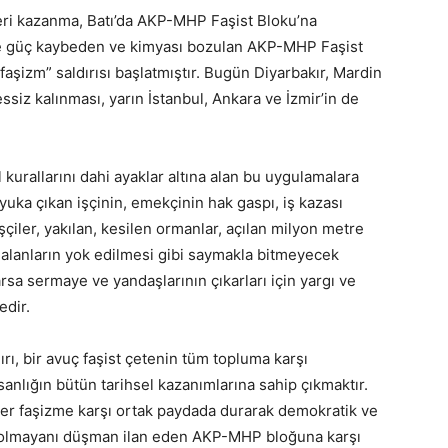
ri kazanma, Batı’da AKP-MHP Faşist Bloku’na
iyle güç kaybeden ve kimyası bozulan AKP-MHP Faşist
faşizm” saldırısı başlatmıştır. Bugün Diyarbakır, Mardin
ssiz kalınması, yarın İstanbul, Ankara ve İzmir’in de
kurallarını dahi ayaklar altına alan bu uygulamalara
uka çıkan işçinin, emekçinin hak gaspı, iş kazası
şçiler, yakılan, kesilen ormanlar, açılan milyon metre
n alanların yok edilmesi gibi saymakla bitmeyecek
sa sermaye ve yandaşlarının çıkarları için yargı ve
edir.
rı, bir avuç faşist çetenin tüm topluma karşı
nsanlığın bütün tarihsel kazanımlarına sahip çıkmaktır.
mler faşizme karşı ortak paydada durarak demokratik ve
n olmayanı düşman ilan eden AKP-MHP bloğuna karşı