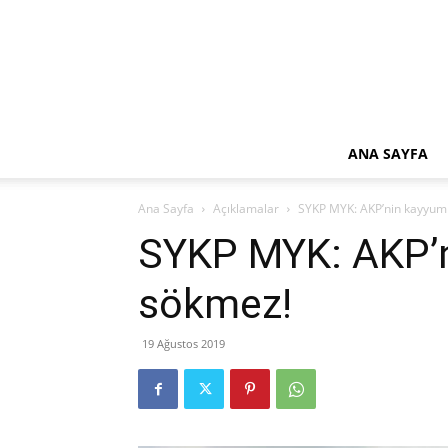
ANA SAYFA
Ana Sayfa
Açıklamalar
SYKP MYK: AKP’nin kayyum
SYKP MYK: AKP’n
sökmez!
19 Ağustos 2019