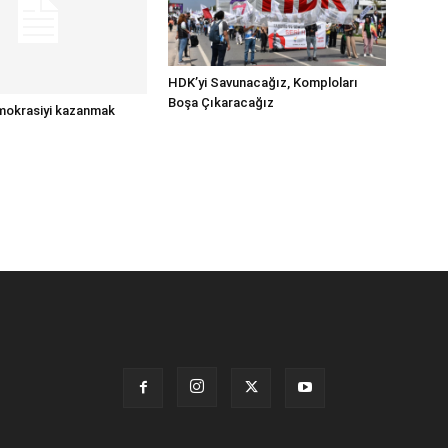
HDK’yi Savunacağız, Komploları
Boşa Çıkaracağız
mokrasiyi kazanmak