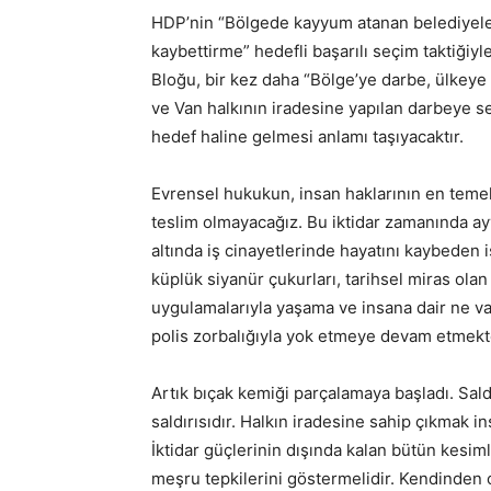
HDP’nin “Bölgede kayyum atanan belediyele
kaybettirme” hedefli başarılı seçim taktiğ
Bloğu, bir kez daha “Bölge’ye darbe, ülkeye 
ve Van halkının iradesine yapılan darbeye se
hedef haline gelmesi anlamı taşıyacaktır.
Evrensel hukukun, insan haklarının en temel 
teslim olmayacağız. Bu iktidar zamanında ayy
altında iş cinayetlerinde hayatını kaybeden i
küplük siyanür çukurları, tarihsel miras ola
uygulamalarıyla yaşama ve insana dair ne var
polis zorbalığıyla yok etmeye devam etmekt
Artık bıçak kemiği parçalamaya başladı. Saldı
saldırısıdır. Halkın iradesine sahip çıkmak i
İktidar güçlerinin dışında kalan bütün kesi
meşru tepkilerini göstermelidir. Kendinde