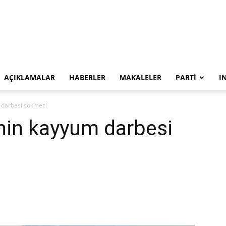
SYKP
AÇIKLAMALAR
HABERLER
MAKALELER
PARTI
I
 darbesi sökmez!
in kayyum darbesi