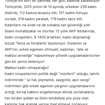
Türkiye’nin dört bir yanında, her gün, kadınlar katlediliyor!
Türkiye’de, 2015 yılının ilk 10 ayında, erkekler 236 kadın
öldürdü, 112 kadına tecavüz etti, 157 kadını fuhuşa
zorladı, 319 kadını yaraladı, 179 kadını taciz etti.
Kadınların ne evde ne de sokakta can güvenliği yok!
İslami muhafazakar ve otoriter 13 yıllık AKP iktidarında,
kadın cinayetleri, % 1400 artarken, kadın düşmanlığı
bizzat “fetva ve fıtratlarla” besleniyor. Sistemin ve
AKP’nin, erkek egemen zihniyeti, kadınları, “aile ve
makbul anneliğe” hapsetmeye yönelik uygulamalarına her
gün bir yenisi ekleniyor!
Makbul kadın olmayacağız!
Kadın cinayetlerinin politik değil “münferit” olduğu, tahrik
indiriminde “ iyi hal, pişmanlık, saygınlık, aşırı sevgi”
indirimleri gibi erkek egemen yargının uygulamalarının
arttığı, kürtaj hakkını engellemeye dönük zorlamalarla,
her türden şiddet ve ölüm tehdidiyle yüz yüze olan
kadınlar hak aramak yerine itaat etmeye zorlanıyor.