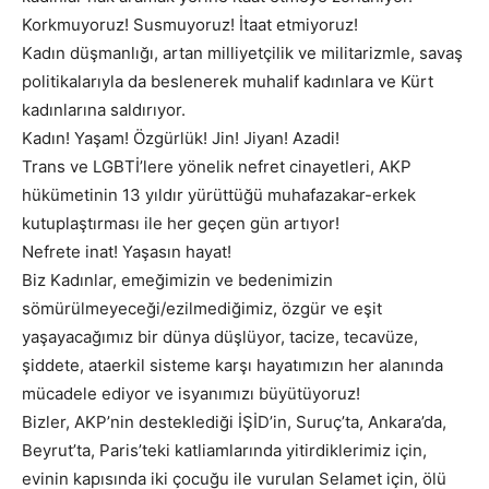
Korkmuyoruz! Susmuyoruz! İtaat etmiyoruz!
Kadın düşmanlığı, artan milliyetçilik ve militarizmle, savaş
politikalarıyla da beslenerek muhalif kadınlara ve Kürt
kadınlarına saldırıyor.
Kadın! Yaşam! Özgürlük! Jin! Jiyan! Azadi!
Trans ve LGBTİ’lere yönelik nefret cinayetleri, AKP
hükümetinin 13 yıldır yürüttüğü muhafazakar-erkek
kutuplaştırması ile her geçen gün artıyor!
Nefrete inat! Yaşasın hayat!
Biz Kadınlar, emeğimizin ve bedenimizin
sömürülmeyeceği/ezilmediğimiz, özgür ve eşit
yaşayacağımız bir dünya düşlüyor, tacize, tecavüze,
şiddete, ataerkil sisteme karşı hayatımızın her alanında
mücadele ediyor ve isyanımızı büyütüyoruz!
Bizler, AKP’nin desteklediği İŞİD’in, Suruç’ta, Ankara’da,
Beyrut’ta, Paris’teki katliamlarında yitirdiklerimiz için,
evinin kapısında iki çocuğu ile vurulan Selamet için, ölü