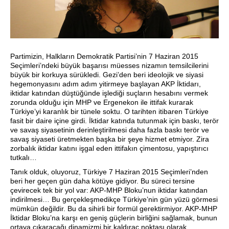
Partimizin, Halkların Demokratik Partisi’nin 7 Haziran 2015
Seçimleri’ndeki büyük başarısı müesses nizamın temsilcilerini
büyük bir korkuya sürükledi. Gezi’den beri ideolojik ve siyasi
hegemonyasını adım adım yitirmeye başlayan AKP İktidarı,
iktidar katından düştüğünde işlediği suçların hesabını vermek
zorunda olduğu için MHP ve Ergenekon ile ittifak kurarak
Türkiye’yi karanlık bir tünele soktu. O tarihten itibaren Türkiye
fasit bir daire içine girdi. İktidar katında tutunmak için baskı, terör
ve savaş siyasetinin derinleştirilmesi daha fazla baskı terör ve
savaş siyaseti üretmekten başka bir şeye hizmet etmiyor. Zira
zorbalık iktidar katını işgal eden ittifakın çimentosu, yapıştırıcı
tutkalı…
Tanık olduk, oluyoruz, Türkiye 7 Haziran 2015 Seçimleri’nden
beri her geçen gün daha kötüye gidiyor. Bu süreci tersine
çevirecek tek bir yol var: AKP-MHP Bloku’nun iktidar katından
indirilmesi… Bu gerçekleşmedikçe Türkiye’nin gün yüzü görmesi
mümkün değildir. Bu da sihirli bir formül gerektirmiyor. AKP-MHP
İktidar Bloku’na karşı en geniş güçlerin birliğini sağlamak, bunun
ortaya çıkaracağı dinamizmi bir kaldıraç noktası olarak