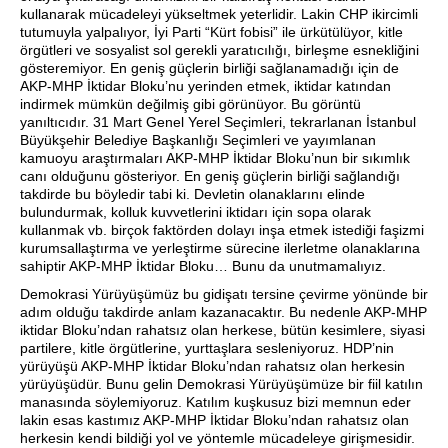
kullanarak mücadeleyi yükseltmek yeterlidir. Lakin CHP ikircimli
tutumuyla yalpalıyor, İyi Parti “Kürt fobisi” ile ürkütülüyor, kitle
örgütleri ve sosyalist sol gerekli yaratıcılığı, birleşme esnekliğini
gösteremiyor. En geniş güçlerin birliği sağlanamadığı için de
AKP-MHP İktidar Bloku’nu yerinden etmek, iktidar katından
indirmek mümkün değilmiş gibi görünüyor. Bu görüntü
yanıltıcıdır. 31 Mart Genel Yerel Seçimleri, tekrarlanan İstanbul
Büyükşehir Belediye Başkanlığı Seçimleri ve yayımlanan
kamuoyu araştırmaları AKP-MHP İktidar Bloku’nun bir sıkımlık
canı olduğunu gösteriyor. En geniş güçlerin birliği sağlandığı
takdirde bu böyledir tabi ki. Devletin olanaklarını elinde
bulundurmak, kolluk kuvvetlerini iktidarı için sopa olarak
kullanmak vb. birçok faktörden dolayı inşa etmek istediği faşizmi
kurumsallaştırma ve yerleştirme sürecine ilerletme olanaklarına
sahiptir AKP-MHP İktidar Bloku… Bunu da unutmamalıyız.
Demokrasi Yürüyüşümüz bu gidişatı tersine çevirme yönünde bir
adım olduğu takdirde anlam kazanacaktır. Bu nedenle AKP-MHP
iktidar Bloku’ndan rahatsız olan herkese, bütün kesimlere, siyasi
partilere, kitle örgütlerine, yurttaşlara sesleniyoruz. HDP’nin
yürüyüşü AKP-MHP İktidar Bloku’ndan rahatsız olan herkesin
yürüyüşüdür. Bunu gelin Demokrasi Yürüyüşümüze bir fiil katılın
manasında söylemiyoruz. Katılım kuşkusuz bizi memnun eder
lakin esas kastımız AKP-MHP İktidar Bloku’ndan rahatsız olan
herkesin kendi bildiği yol ve yöntemle mücadeleye girişmesidir.