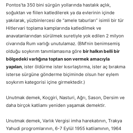
Pontos’ta 350 bini sürgün yollarında hastalık açlık,
soğuktan ve fiilen katledilerek ya da evlerinin içinde
yakılarak, yüzbinlercesi de “amele taburları” isimli bir tür
Hitlervari toplama kamplarında katledilmek ve
anavatanlarından sürülmek suretiyle yok edilen 2 milyon
civarında Rum varlığı unutulamaz. (BM’nin benimsemiş
olduğu soykırım tanımlamasına göre
bir halkın belli bir
bölgedeki varlığına toptan son vermek amacıyla
yapılan
, ister öldürme ister kısırlaştırma, ister aç bırakma
isterse sürgüne gönderme biçiminde olsun her eylem
soykırım kategorisi içine girmektedir.)
Unutmak demek, Koçgiri, Nasturi, Ağrı, Sason, Dersim ve
daha birçok katliamı yeniden yaşamak demektir.
Unutmak demek, Varlık Vergisi imha harekatının, Trakya
Yahudi progromlarının, 6-7 Eylül 1955 katliamının, 1964