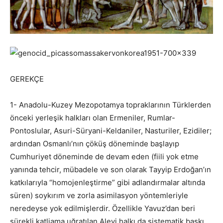
GEREKÇE
1- Anadolu-Kuzey Mezopotamya topraklarının Türklerden
önceki yerleşik halkları olan Ermeniler, Rumlar-
Pontoslular, Asuri-Süryani-Keldaniler, Nasturiler, Ezidiler;
ardından Osmanlı’nın çöküş döneminde başlayıp
Cumhuriyet döneminde de devam eden (fiili yok etme
yanında tehcir, mübadele ve son olarak Tayyip Erdoğan’ın
katkılarıyla “homojenleştirme” gibi adlandırmalar altında
süren) soykırım ve zorla asimilasyon yöntemleriyle
neredeyse yok edilmişlerdir. Özellikle Yavuz’dan beri
sürekli katliama uğratılan Alevi halkı da sistematik baskı