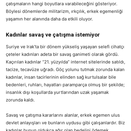
çatışmaların hangi boyutlara varabileceğini gösteriyor.
Böylesi dönemlerde militarizm, ırkçılık, erkek egemenliği
yaşamın her alanında daha da etkili oluyor.
Kadınlar savaş ve çatışma istemiyor
Suriye ve Irak’ta bir dönem yükseliş yaşayan selefi cihatçı
çeteler kadınları adeta bir savaş ganimeti olarak gördü.
Kaçırılan kadınlar “21. yüzyılda” internet sitelerinde satıldı,
tacize, tecavüze uğradı. Göç yolunu tutmak zorunda kalan
kadınlar, insan tacirlerinin elinden sağ kurtulsalar bile
bedenleri, ruhları, hayatları paramparça olmuş bir şekilde;
insanlık dışı koşullarda yurtlarından uzak yaşamak
zorunda kaldı.
Savaş ve çatışma kararlarını alanlar, erkek egemen ulus
devlet anlayışları ve bunların uydusu gibi çalışanlardır. Biz
kadınlar bunun oldukça ağır olan bedelini ödemek