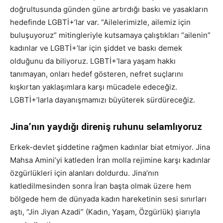
doğrultusunda günden güne artırdığı baskı ve yasakların
hedefinde LGBTİ+’lar var. “Ailelerimizle, ailemiz için
buluşuyoruz” mitingleriyle kutsamaya çalıştıkları “ailenin”
kadınlar ve LGBTİ+’lar için şiddet ve baskı demek
olduğunu da biliyoruz. LGBTİ+’lara yaşam hakkı
tanımayan, onları hedef gösteren, nefret suçlarını
kışkırtan yaklaşımlara karşı mücadele edeceğiz.
LGBTİ+’larla dayanışmamızı büyüterek sürdüreceğiz.
Jina’nın yaydığı direniş ruhunu selamlıyoruz
Erkek-devlet şiddetine rağmen kadınlar biat etmiyor. Jina
Mahsa Amini’yi katleden İran molla rejimine karşı kadınlar
özgürlükleri için alanları doldurdu. Jina’nın
katledilmesinden sonra İran başta olmak üzere hem
bölgede hem de dünyada kadın hareketinin sesi sınırları
aştı, “Jin Jiyan Azadi” (Kadın, Yaşam, Özgürlük) şiarıyla