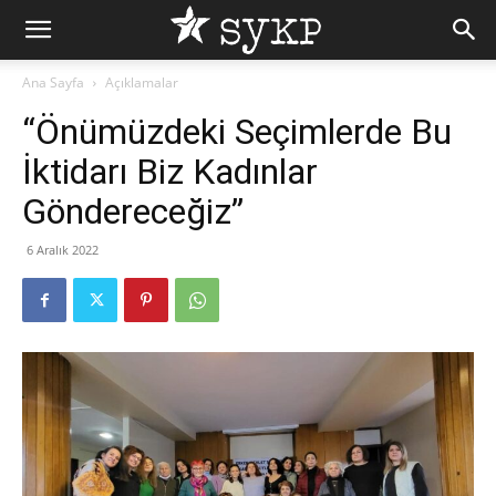
Ana Sayfa
Açıklamalar
“Önümüzdeki Seçimlerde Bu
İktidarı Biz Kadınlar
Göndereceğiz”
6 Aralık 2022