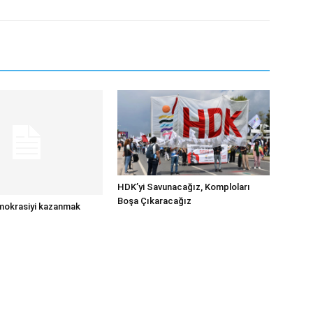
HDK’yi Savunacağız, Komploları
Boşa Çıkaracağız
mokrasiyi kazanmak