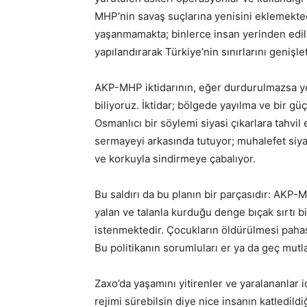
MHP’nin savaş suçlarına yenisini eklemekted
yaşanmamakta; binlerce insan yerinden edilme
yapılandırarak Türkiye’nin sınırlarını genişl
AKP-MHP iktidarının, eğer durdurulmazsa ye
biliyoruz. İktidar; bölgede yayılma ve bir güç
Osmanlıcı bir söylemi siyasi çıkarlara tahvi
sermayeyi arkasında tutuyor; muhalefet siyase
ve korkuyla sindirmeye çabalıyor.
Bu saldırı da bu planın bir parçasıdır: AKP-M
yalan ve talanla kurduğu denge bıçak sırtı bir
istenmektedir. Çocukların öldürülmesi pahas
Bu politikanın sorumluları er ya da geç mutla
Zaxo’da yaşamını yitirenler ve yaralananlar 
rejimi sürebilsin diye nice insanın katledild