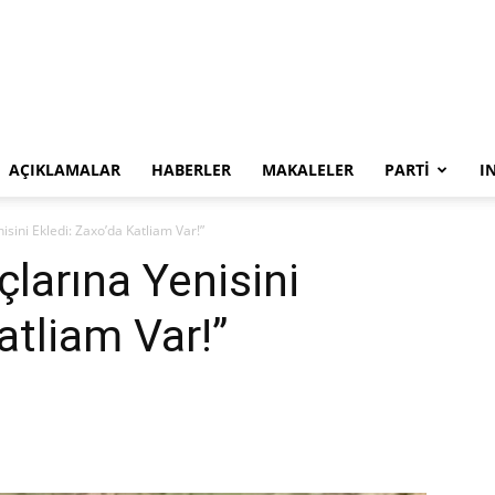
SYKP
AÇIKLAMALAR
HABERLER
MAKALELER
PARTI
I
isini Ekledi: Zaxo’da Katliam Var!”
çlarına Yenisini
atliam Var!”