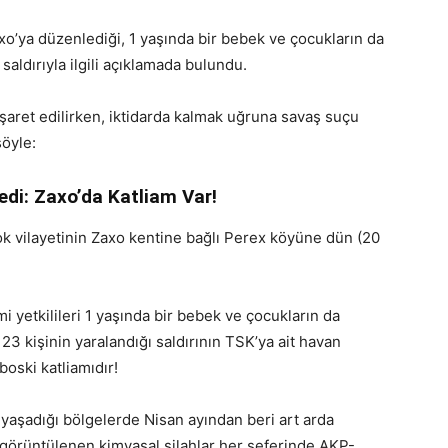
’ya düzenlediği, 1 yaşında bir bebek ve çocukların da
 saldırıyla ilgili açıklamada bulundu.
şaret edilirken, iktidarda kalmak uğruna savaş suçu
şöyle:
ledi: Zaxo’da Katliam Var!
k vilayetinin Zaxo kentine bağlı Perex köyüne dün (20
 yetkilileri 1 yaşında bir bebek ve çocukların da
, 23 kişinin yaralandığı saldırının TSK’ya ait havan
oboski katliamıdır!
 yaşadığı bölgelerde Nisan ayından beri art arda
 görüntülenen kimyasal silahlar her seferinde AKP-