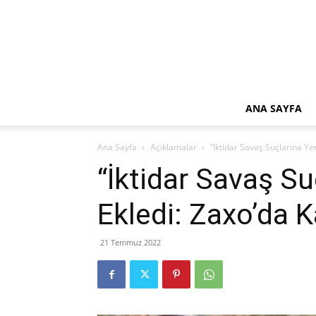
ANA SAYFA
Ana Sayfa
Açıklamalar
“İktidar Savaş Suçlarına Yen
“İktidar Savaş Su
Ekledi: Zaxo’da K
21 Temmuz 2022