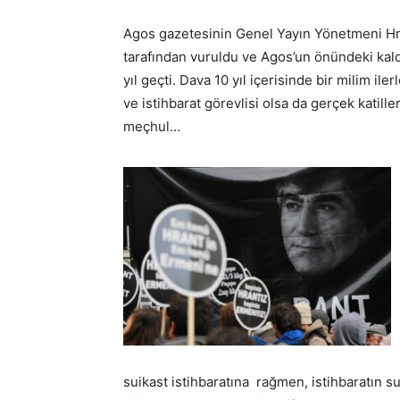
Agos gazetesinin Genel Yayın Yönetmeni Hrant
tarafından vuruldu ve Agos’un önündeki kald
yıl geçti. Dava 10 yıl içerisinde bir milim il
ve istihbarat görevlisi olsa da gerçek katille
meçhul…
suikast istihbaratına rağmen, istihbaratın su