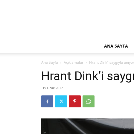
ANA SAYFA
Ana Sayfa
Açıklamalar
Hrant Dink’i saygıyla anıyo
Hrant Dink’i sayg
19 Ocak 2017