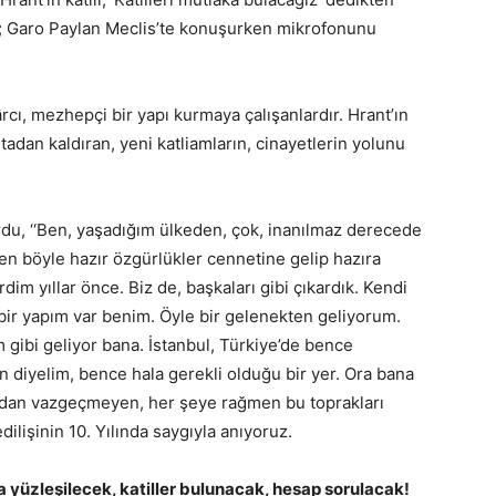
tili; Garo Paylan Meclis’te konuşurken mikrofonunu
nkârcı, mezhepçi bir yapı kurmaya çalışanlardır. Hrant’ın
ortadan kaldıran, yeni katliamların, cinayetlerin yolunu
ordu, ‘‘Ben, yaşadığım ülkeden, çok, inanılmaz derecede
 böyle hazır özgürlükler cennetine gelip hazıra
rdim yıllar önce. Biz de, başkaları gibi çıkardık. Kendi
bir yapım var benim. Öyle bir gelenekten geliyorum.
 gibi geliyor bana. İstanbul, Türkiye’de bence
diyelim, bence hala gerekli olduğu bir yer. Ora bana
ndan vazgeçmeyen, her şeye rağmen bu toprakları
ilişinin 10. Yılında saygıyla anıyoruz.
 yüzleşilecek, katiller bulunacak, hesap sorulacak!