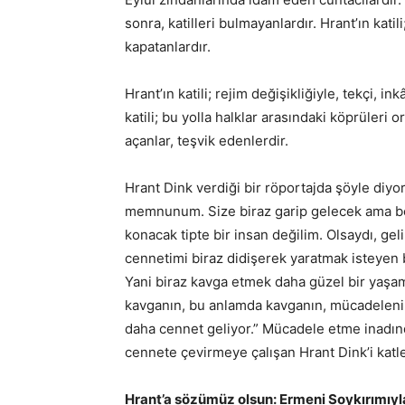
sonra, katilleri bulmayanlardır. Hrant’ın ka
kapatanlardır.
Hrant’ın katili; rejim değişikliğiyle, tekçi, i
katili; bu yolla halklar arasındaki köprüleri 
açanlar, teşvik edenlerdir.
Hrant Dink verdiği bir röportajda şöyle diy
memnunum. Size biraz garip gelecek ama ben
konacak tipte bir insan değilim. Olsaydı, geli
cennetimi biraz didişerek yaratmak isteyen 
Yani biraz kavga etmek daha güzel bir yaşam
kavganın, bu anlamda kavganın, mücadelenin 
daha cennet geliyor.” Mücadele etme inadı
cennete çevirmeye çalışan Hrant Dink’i katled
Hrant’a sözümüz olsun: Ermeni Soykırımıyla