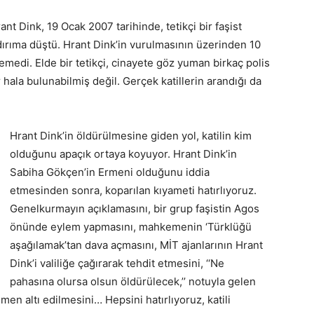
 Dink, 19 Ocak 2007 tarihinde, tetikçi bir faşist
ırıma düştü. Hrant Dink’in vurulmasının üzerinden 10
erlemedi. Elde bir tetikçi, cinayete göz yuman birkaç polis
r hala bulunabilmiş değil. Gerçek katillerin arandığı da
Hrant Dink’in öldürülmesine giden yol, katilin kim
olduğunu apaçık ortaya koyuyor. Hrant Dink’in
Sabiha Gökçen’in Ermeni olduğunu iddia
etmesinden sonra, koparılan kıyameti hatırlıyoruz.
Genelkurmayın açıklamasını, bir grup faşistin Agos
önünde eylem yapmasını, mahkemenin ‘Türklüğü
aşağılamak’tan dava açmasını, MİT ajanlarının Hrant
Dink’i valiliğe çağırarak tehdit etmesini, ‘‘Ne
pahasına olursa olsun öldürülecek,’’ notuyla gelen
men altı edilmesini… Hepsini hatırlıyoruz, katili