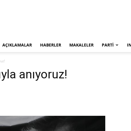
SYKP
AÇIKLAMALAR
HABERLER
MAKALELER
PARTI
I
ruz!
ıyla anıyoruz!