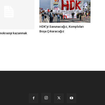
HDK’yi Savunacağız, Komploları
Boşa Çıkaracağız
mokrasiyi kazanmak