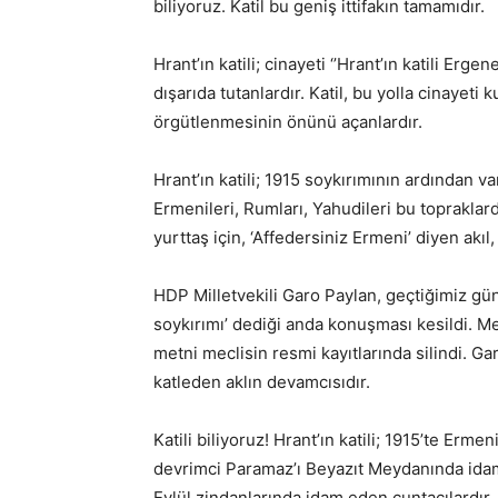
biliyoruz. Katil bu geniş ittifakın tamamıdır.
Hrant’ın katili; cinayeti ‘’Hrant’ın katili Er
dışarıda tutanlardır. Katil, bu yolla cinayet
örgütlenmesinin önünü açanlardır.
Hrant’ın katili; 1915 soykırımının ardından var
Ermenileri, Rumları, Yahudileri bu topraklar
yurttaş için, ‘Affedersiniz Ermeni’ diyen akıl
HDP Milletvekili Garo Paylan, geçtiğimiz gü
soykırımı’ dediği anda konuşması kesildi. M
metni meclisin resmi kayıtlarında silindi. Ga
katleden aklın devamcısıdır.
Katili biliyoruz! Hrant’ın katili; 1915’te Ermen
devrimci Paramaz’ı Beyazıt Meydanında idam 
Eylül zindanlarında idam eden cuntacılardır. H