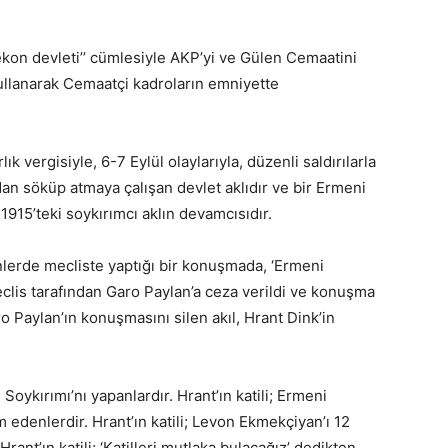
genekon devleti’’ cümlesiyle AKP’yi ve Gülen Cemaatini
i kullanarak Cemaatçi kadroların emniyette
lık vergisiyle, 6-7 Eylül olaylarıyla, düzenli saldırılarla
dan söküp atmaya çalışan devlet aklıdır ve bir Ermeni
, 1915’teki soykırımcı aklın devamcısıdır.
nlerde mecliste yaptığı bir konuşmada, ‘Ermeni
eclis tarafından Garo Paylan’a ceza verildi ve konuşma
ro Paylan’ın konuşmasını silen akıl, Hrant Dink’in
i Soykırımı’nı yapanlardır. Hrant’ın katili; Ermeni
edenlerdir. Hrant’ın katili; Levon Ekmekçiyan’ı 12
rant’ın katili; ‘Katilleri mutlaka bulacağız’ dedikten