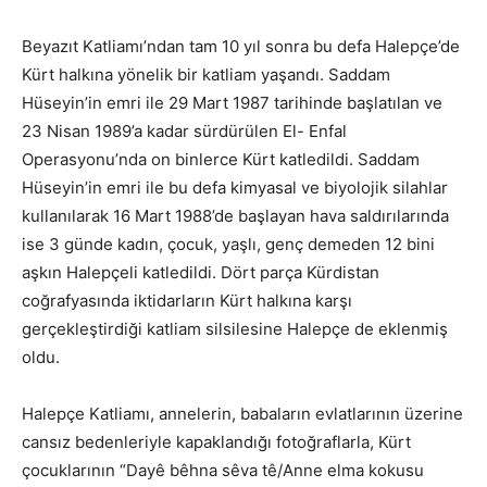
Beyazıt Katliamı’ndan tam 10 yıl sonra bu defa Halepçe’de
Kürt halkına yönelik bir katliam yaşandı. Saddam
Hüseyin’in emri ile 29 Mart 1987 tarihinde başlatılan ve
23 Nisan 1989’a kadar sürdürülen El- Enfal
Operasyonu’nda on binlerce Kürt katledildi. Saddam
Hüseyin’in emri ile bu defa kimyasal ve biyolojik silahlar
kullanılarak 16 Mart 1988’de başlayan hava saldırılarında
ise 3 günde kadın, çocuk, yaşlı, genç demeden 12 bini
aşkın Halepçeli katledildi. Dört parça Kürdistan
coğrafyasında iktidarların Kürt halkına karşı
gerçekleştirdiği katliam silsilesine Halepçe de eklenmiş
oldu.
Halepçe Katliamı, annelerin, babaların evlatlarının üzerine
cansız bedenleriyle kapaklandığı fotoğraflarla, Kürt
çocuklarının “Dayê bêhna sêva tê/Anne elma kokusu