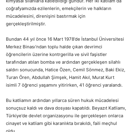
kimyasal silahlarla katledildiği gündür. Her iki katliam da
coğrafyamızda ezilenlerin, emekçilerin ve halkların
mücadelesini, direnişini bastırmak için
gerçekleştirilmiştir.
Bundan 44 yıl önce 16 Mart 1978’de İstanbul Üniversitesi
Merkez Binası’ndan toplu halde çıkan devrimci
öğrencilerin üzerine kontrgerilla ve sivil faşistler
tarafından atılan bomba ve ardından gerçekleşen silahlı
saldırı sonucunda, Hatice Özen, Cemil Sönmez, Baki Ekiz,
Turan Ören, Abdullah Şimşek, Hamit Akıl, Murat Kurt
isimli 7 öğrenci yaşamını yitirirken, 41 öğrenci yaralandı.
Bu katliamın ardından yıllarca süren hukuk mücadelesi
sonuçsuz kaldı ve dava dosyası kapatıldı. Beyazıt Katliamı,
Türkiye’de devlet organizasyonu ile gerçekleşen onlarca
cinayet ve katliam gibi karanlıkta bırakıldı, faili meçhul
oldu.